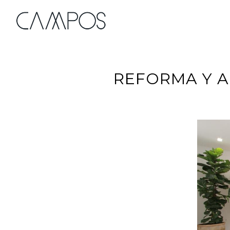
Skip
to
main
content
REFORMA Y A