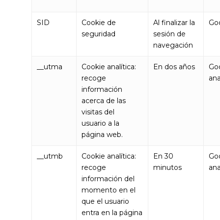
SID
Cookie de
Al finalizar la
Go
seguridad
sesión de
navegación
__utma
Cookie analítica:
En dos años
Go
recoge
ana
información
acerca de las
visitas del
usuario a la
página web.
__utmb
Cookie analítica:
En 30
Go
recoge
minutos
ana
información del
momento en el
que el usuario
entra en la página