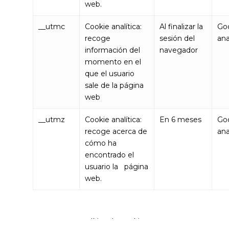
web.
__utmc
Cookie analítica:
Al finalizar la
Go
recoge
sesión del
ana
información del
navegador
momento en el
que el usuario
sale de la página
web
__utmz
Cookie analítica:
En 6 meses
Go
recoge acerca de
ana
cómo ha
encontrado el
usuario la página
web.
Política de Cookies